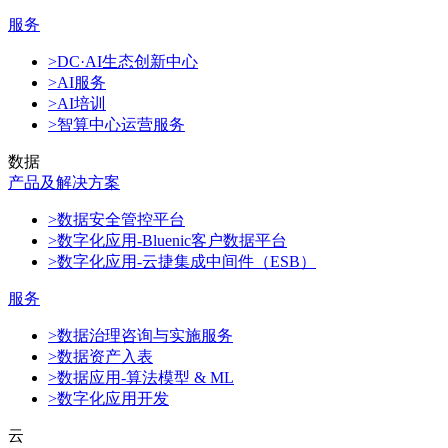
服务
>DC·AI生态创新中心
>AI服务
>AI培训
>智算中心运营服务
数据
产品及解决方案
>数据安全管控平台
>数字化应用-Bluenic客户数据平台
>数字化应用-云捷集成中间件（ESB）
服务
>数据治理咨询与实施服务
>数据资产入表
>数据应用-算法模型 & ML
>数字化应用开发
云