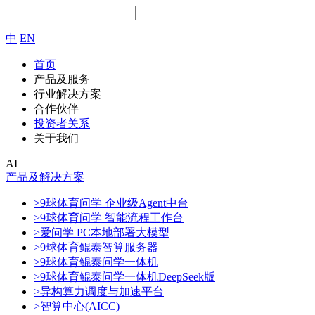
中
EN
首页
产品及服务
行业解决方案
合作伙伴
投资者关系
关于我们
AI
产品及解决方案
>9球体育问学 企业级Agent中台
>9球体育问学 智能流程工作台
>爱问学 PC本地部署大模型
>9球体育鲲泰智算服务器
>9球体育鲲泰问学一体机
>9球体育鲲泰问学一体机DeepSeek版
>异构算力调度与加速平台
>智算中心(AICC)