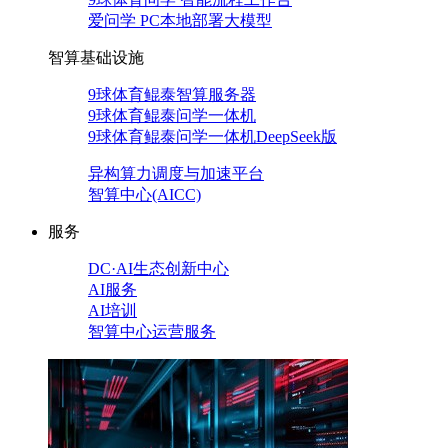
爱问学 PC本地部署大模型
智算基础设施
9球体育鲲泰智算服务器
9球体育鲲泰问学一体机
9球体育鲲泰问学一体机DeepSeek版
异构算力调度与加速平台
智算中心(AICC)
服务
DC·AI生态创新中心
AI服务
AI培训
智算中心运营服务