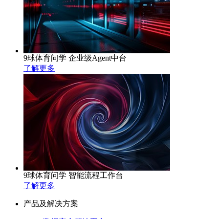
9球体育问学 企业级Agent中台
了解更多
9球体育问学 智能流程工作台
了解更多
产品及解决方案